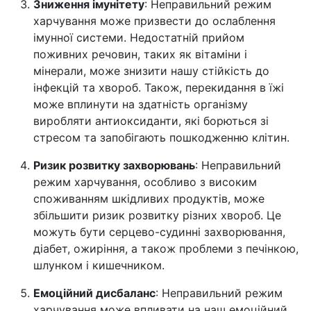
Зниження імунітету
: Неправильний режим
харчування може призвести до ослаблення
імунної системи. Недостатній прийом
поживних речовин, таких як вітаміни і
мінерали, може знизити нашу стійкість до
інфекцій та хвороб. Також, перекидання в їжі
може вплинути на здатність організму
виробляти антиоксиданти, які борються зі
стресом та запобігають пошкодженню клітин.
Ризик розвитку захворювань
: Неправильний
режим харчування, особливо з високим
споживанням шкідливих продуктів, може
збільшити ризик розвитку різних хвороб. Це
можуть бути серцево-судинні захворювання,
діабет, ожиріння, а також проблеми з печінкою,
шлунком і кишечником.
Емоційний дисбаланс
: Неправильний режим
харчування може впливати на наш емоційний