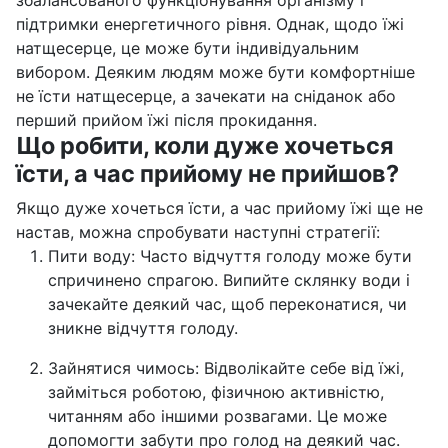
збалансованого функціонування організму і
підтримки енергетичного рівня. Однак, щодо їжі
натщесерце, це може бути індивідуальним
вибором. Деяким людям може бути комфортніше
не їсти натщесерце, а зачекати на сніданок або
перший прийом їжі після прокидання.
Що робити, коли дуже хочеться
їсти, а час прийому не прийшов?
Якщо дуже хочеться їсти, а час прийому їжі ще не
настав, можна спробувати наступні стратегії:
Пити воду: Часто відчуття голоду може бути
спричинено спрагою. Випийте склянку води і
зачекайте деякий час, щоб переконатися, чи
зникне відчуття голоду.
Зайнятися чимось: Відволікайте себе від їжі,
займіться роботою, фізичною активністю,
читанням або іншими розвагами. Це може
допомогти забути про голод на деякий час.