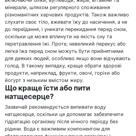
включаючи білки, вуглеводи, жири, вітаміни та
мінерали, шляхом регулярного споживання
різноманітних харчових продуктів. Також важливо
слухати своє тіло, вживати їжу до насичення, а не
до переїдання, і уникати перекидання перед сном,
оскільки це може вплинути на якість сну та
перетравлення їжі. Проте, невеликий перекус або
легка їжа перед сном можуть бути прийнятними
для деяких людей, особливо якщо вони відчувають
голод. В такому випадку, краще обрати здорові
продукти, наприклад, фрукти, овочі, горіхи або
йогурт з низьким вмістом жиру.
Що краще їсти або пити
натщесерце?
Зазвичай рекомендується випивати воду
натщесерце, оскільки це допомагає забезпечити
гідратацію організму після нічного періоду без
рідини. Вода є важливим компонентом для