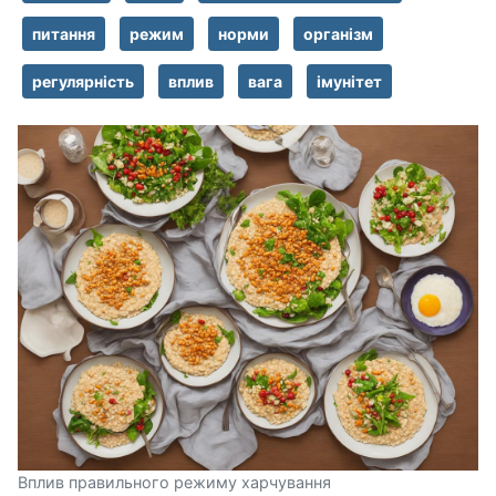
питання
режим
норми
організм
регулярність
вплив
вага
імунітет
Вплив правильного режиму харчування