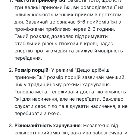
Частота прийому їжі
: Замість того, щоб їсти
три великі прийоми їжі, ви розподіляєте її на
більшу кількість менших прийомів протягом
дня. Зазвичай це означає 5-6 прийомів їжі з
проміжками приблизно через 2-3 години.
Такий розклад дозволяє підтримувати
стабільний рівень глюкози в крові, надає
енергію протягом дня та знижує ймовірність
переїдання.
Розмір порцій
: У режимі "Дещо дрібніші
прийоми їжі" розмір порцій зазвичай менший,
ніж у традиційному режимі харчування.
Головна мета - споживати достатню кількість
їжі для насичення, але не переїдати. Важливо
слухати своє тіло та відчувати насичення, а не
перебирати з їжею.
Різноманітність харчування
: Незалежно від
кількості прийомів їжі, важливо забезпечувати