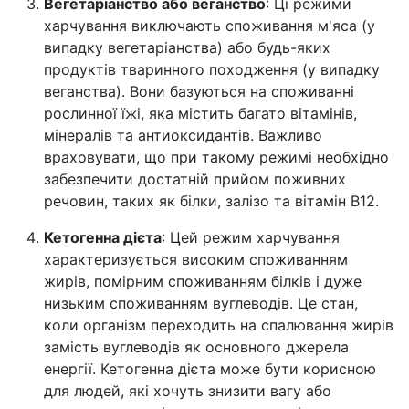
Вегетаріанство або веганство
: Ці режими
харчування виключають споживання м'яса (у
випадку вегетаріанства) або будь-яких
продуктів тваринного походження (у випадку
веганства). Вони базуються на споживанні
рослинної їжі, яка містить багато вітамінів,
мінералів та антиоксидантів. Важливо
враховувати, що при такому режимі необхідно
забезпечити достатній прийом поживних
речовин, таких як білки, залізо та вітамін B12.
Кетогенна дієта
: Цей режим харчування
характеризується високим споживанням
жирів, помірним споживанням білків і дуже
низьким споживанням вуглеводів. Це стан,
коли організм переходить на спалювання жирів
замість вуглеводів як основного джерела
енергії. Кетогенна дієта може бути корисною
для людей, які хочуть знизити вагу або