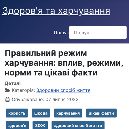
Здоров'я та харчування
Пошук
Type 2 or more characters f
Правильний режим
харчування: вплив, режими,
норми та цікаві факти
Деталі
Категорія:
Здоровий спосіб життя
Опубліковано: 07 липня 2023
користь
шкода
харчування
цікаві факти
здоров'я
ЗОЖ
здоровий спосіб життя