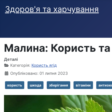
Здоров'я та харчування
Малина: Користь та
Деталі
Категорія:
Користь ягід
Опубліковано: 01 липня 2023
користь
шкода
зберігання
вітаміни
антиок