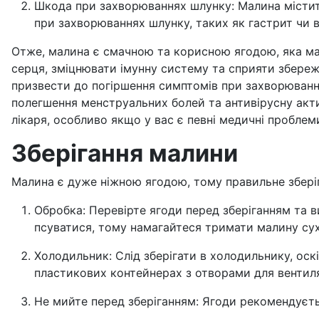
Шкода при захворюваннях шлунку: Малина містить
при захворюваннях шлунку, таких як гастрит чи 
Отже, малина є смачною та корисною ягодою, яка має
серця, зміцнювати імунну систему та сприяти збереж
призвести до погіршення симптомів при захворюваннях
полегшення менструальних болей та антивірусну акти
лікаря, особливо якщо у вас є певні медичні проблеми 
Зберігання малини
Малина є дуже ніжною ягодою, тому правильне зберіга
Обробка: Перевірте ягоди перед зберіганням та 
псуватися, тому намагайтеся тримати малину су
Холодильник: Слід зберігати в холодильнику, ос
пластикових контейнерах з отворами для вентиля
Не мийте перед зберіганням: Ягоди рекомендуєт