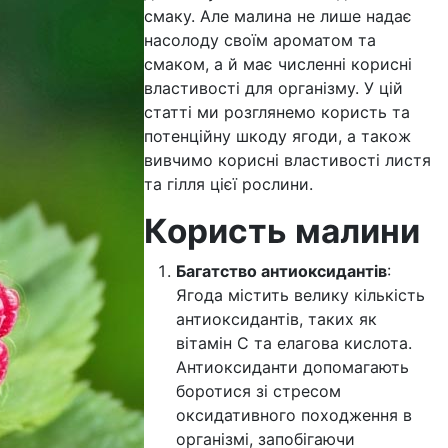
смаку. Але малина не лише надає
насолоду своїм ароматом та
смаком, а й має численні корисні
властивості для організму. У цій
статті ми розглянемо користь та
потенційну шкоду ягоди, а також
вивчимо корисні властивості листя
та гілля цієї рослини.
Користь малини
Багатство антиоксидантів
:
Ягода містить велику кількість
антиоксидантів, таких як
вітамін С та елагова кислота.
Антиоксиданти допомагають
боротися зі стресом
оксидативного походження в
організмі, запобігаючи