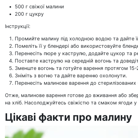
500 г свіжої малини
200 г цукру
Інструкції:
Промийте малину під холодною водою та дайте ї
Помеліть її у блендері або використовуйте бленд
Перенесіть пюре у каструлю, додайте цукор та р
Поставте каструлю на середній вогонь та доведіт
Зменште вогонь та готуйте варення протягом 15-
Зніміть з вогню та дайте варенню охолонути.
Перенесіть малинове варення до стерилізованих 
Отже, малинове варення готове до вживання або збер
на хліб. Насолоджуйтесь свіжістю та смаком ягоди у 
Цікаві факти про малину