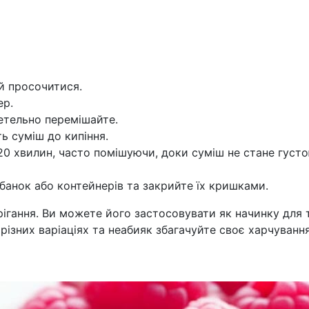
й просочитися.
ер.
етельно перемішайте.
ь суміш до кипіння.
20 хвилин, часто помішуючи, доки суміш не стане густо
банок або контейнерів та закрийте їх кришками.
ігання. Ви можете його застосовувати як начинку для 
різних варіаціях та неабияк збагачуйте своє харчуванн