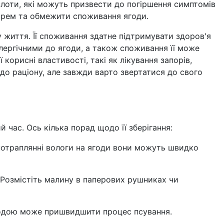
слоти, які можуть призвести до погіршення симптомів
карем та обмежити споживання ягоди.
 життя. Її споживання здатне підтримувати здоров'я
лергічними до ягоди, а також споживання її може
корисні властивості, такі як лікування запорів,
о раціону, але завжди варто звертатися до свого
 час. Ось кілька порад щодо її зберігання:
 потраплянні вологи на ягоди вони можуть швидко
 Розмістіть малину в паперових рушниках чи
 водою може пришвидшити процес псування.