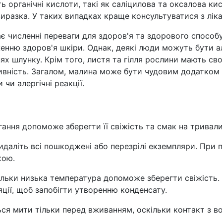
 органічні кислоти, такі як саліцилова та оксалова ки
виразка. У таких випадках краще консультуватися з лі
 численні переваги для здоров'я та здорового способу
енню здоров'я шкіри. Однак, деякі люди можуть бути а
 шлунку. Крім того, листя та гілля рослини мають свої 
вність. Загалом, малина може бути чудовим додатком д
чи алергічні реакції.
ння допоможе зберегти її свіжість та смак на тривалий
видаліть всі пошкоджені або перезрілі екземпляри. При
хою.
кільки низька температура допоможе зберегти свіжість.
ції, щоб запобігти утворенню конденсату.
ься мити тільки перед вживанням, оскільки контакт з