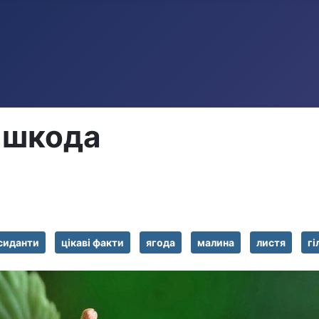
 шкода
сиданти
цікаві факти
ягода
малина
листя
гі