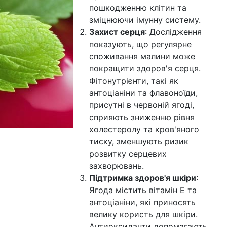
пошкодженню клітин та
зміцнюючи імунну систему.
Захист серця
: Дослідження
показують, що регулярне
споживання малини може
покращити здоров'я серця.
Фітонутрієнти, такі як
антоціаніни та флавоноїди,
присутні в червоній ягоді,
сприяють зниженню рівня
холестеролу та кров'яного
тиску, зменшують ризик
розвитку серцевих
захворювань.
Підтримка здоров'я шкіри
:
Ягода містить вітамін Е та
антоціаніни, які приносять
велику користь для шкіри.
Антиоксиданти допомагають