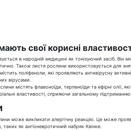
мають свої корисні властивост
ується в народній медицині як тонізуючий засіб. Він мі
тично. Також листя рослини використовується для зня
містить поліфеноли, які проявляють антивірусну активн
них вірусами.
рослини містять флавоноїди, терпеноїди та ефірні олії, 
ріальні властивості, сприяючи загальному підтриманню
и
лини може викликати алергічну реакцію. Це може проявл
, таких як ангіоневротичний набряк Квінке.