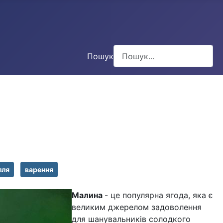
Пошук
Type 2 or more characters for
лля
варення
Малина
- це популярна ягода, яка є
великим джерелом задоволення
для шанувальників солодкого