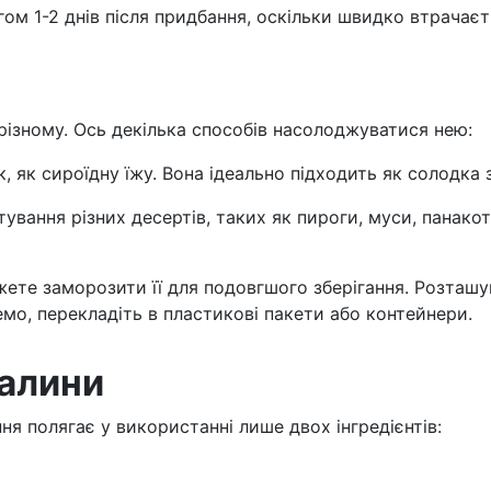
 1-2 днів після придбання, оскільки швидко втрачаєть
різному. Ось декілька способів насолоджуватися нею:
як сироїдну їжу. Вона ідеально підходить як солодка з
тування різних десертів, таких як пироги, муси, панако
те заморозити її для подовгшого зберігання. Розташуйт
емо, перекладіть в пластикові пакети або контейнери.
малини
я полягає у використанні лише двох інгредієнтів: