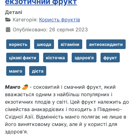
екзотичний фрукт
Деталі
Категорія:
Користь фруктів
Опубліковано: 26 серпня 2023
користь
шкода
вітаміни
антиоксиданти
цікаві факти
кісточка
здоров'я
фрукт
манго
дієта
Манго
🥭
- соковитий і смачний фрукт, який
вважається одним з найбільш популярних і
екзотичних плодів у світі. Цей фрукт належить до
сімейства анакардієвих і походить з Південно-
Східної Азії. Відмінність манго полягає не лише в
його винятковому смаку, але й у користі для
здоров'я.