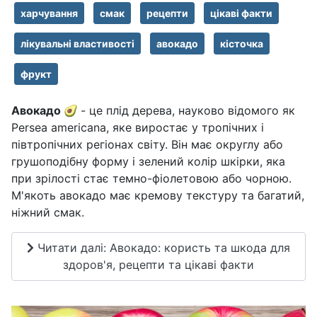
харчування
смак
рецепти
цікаві факти
лікувальні властивості
авокадо
кісточка
фрукт
Авокадо 🥑
- це плід дерева, науково відомого як
Persea americana, яке виростає у тропічних і
півтропічних регіонах світу. Він має округлу або
грушоподібну форму і зелений колір шкірки, яка
при зрілості стає темно-фіолетовою або чорною.
М'якоть авокадо має кремову текстуру та багатий,
ніжний смак.
Читати далі: Авокадо: користь та шкода для
здоров'я, рецепти та цікаві факти