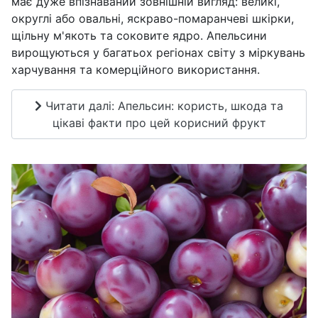
має дуже впізнаваний зовнішній вигляд: великі,
округлі або овальні, яскраво-помаранчеві шкірки,
щільну м'якоть та соковите ядро. Апельсини
вирощуються у багатьох регіонах світу з міркувань
харчування та комерційного використання.
Читати далі: Апельсин: користь, шкода та
цікаві факти про цей корисний фрукт