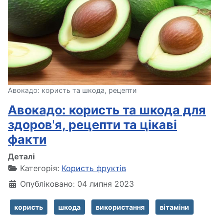
Авокадо: користь та шкода, рецепти
Авокадо: користь та шкода для
здоров'я, рецепти та цікаві
факти
Деталі
Категорія:
Користь фруктів
Опубліковано: 04 липня 2023
користь
шкода
використання
вітаміни