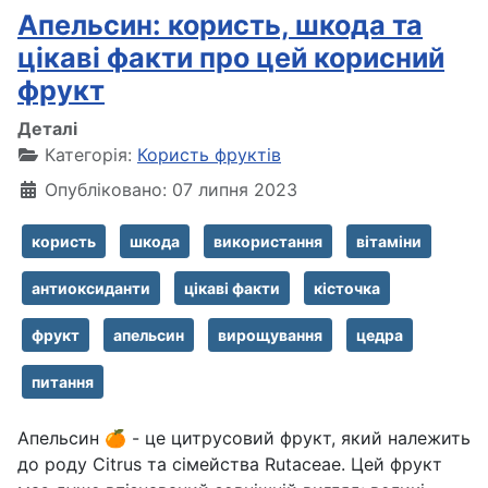
Апельсин: користь, шкода та
цікаві факти про цей корисний
фрукт
Деталі
Категорія:
Користь фруктів
Опубліковано: 07 липня 2023
користь
шкода
використання
вітаміни
антиоксиданти
цікаві факти
кісточка
фрукт
апельсин
вирощування
цедра
питання
Апельсин 🍊 - це цитрусовий фрукт, який належить
до роду Citrus та сімейства Rutaceae. Цей фрукт