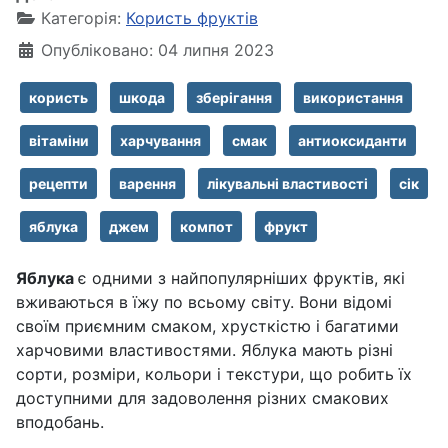
Категорія:
Користь фруктів
Опубліковано: 04 липня 2023
користь
шкода
зберігання
використання
вітаміни
харчування
смак
антиоксиданти
рецепти
варення
лікувальні властивості
сік
яблука
джем
компот
фрукт
Яблука
є одними з найпопулярніших фруктів, які
вживаються в їжу по всьому світу. Вони відомі
своїм приємним смаком, хрусткістю і багатими
харчовими властивостями. Яблука мають різні
сорти, розміри, кольори і текстури, що робить їх
доступними для задоволення різних смакових
вподобань.