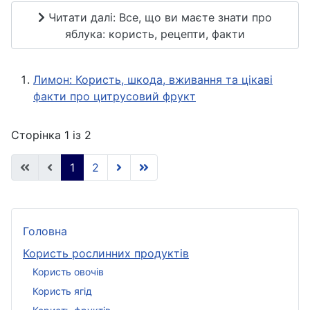
Читати далі: Все, що ви маєте знати про
яблука: користь, рецепти, факти
Лимон: Користь, шкода, вживання та цікаві
факти про цитрусовий фрукт
Сторінка 1 із 2
1
2
Головна
Користь рослинних продуктів
Користь овочів
Користь ягід