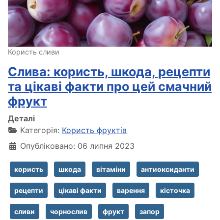
Користь сливи
Слива: користь, шкода, рецепти
та цікаві факти про цей смачний
фрукт
Деталі
Категорія:
Користь фруктів
Опубліковано: 06 липня 2023
користь
шкода
вітаміни
антиоксиданти
рецепти
цікаві факти
варення
кісточка
сливи
чорнослив
фрукт
запор