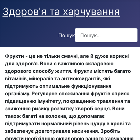
Здоров'я та харчування
Пошук
Type 2 or more characters f
Фрукти - це не тільки смачні, але й дуже корисні
для здоров'я. Вони є важливою складовою
здорового способу життя. Фрукти містять багато
вітамінів, мінералів та антиоксидантів, які
підтримують оптимальне функціонування
організму. Регулярне споживання фруктів сприяє
підвищенню імунітету, покращенню травлення та
зниженню ризику розвитку хвороб серця. Вони
також багаті на волокна, що допомагає
підтримувати нормальний рівень цукру в крові та
забезпечує довготривале насичення. Зробіть
фрукти необхідною складовою вашого харчування,