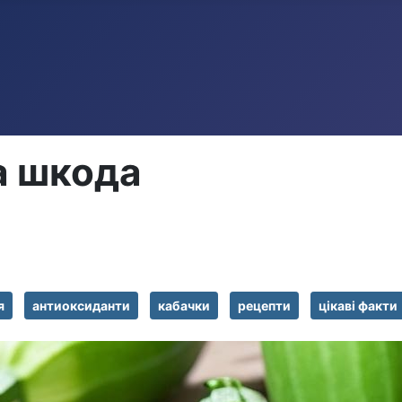
а шкода
я
антиоксиданти
кабачки
рецепти
цікаві факти