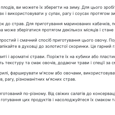
 плодів, ви можете їх зберегти на зиму. Для цього зроб
ах і використовувати у супах, рагу і соусах протягом з
к до страв. Для приготування маринованих кабачків, п
рава може зберігатися протягом декількох місяців і стан
е простий і смачний спосіб приготування цього овочу. П
апікайте в духовці до золотистої скоринки. Це гарний 
виті і ароматні страви. Поріжте їх на кубики або пласт
ь текстуру та смак овочів, додаючи трави і спеції за 
рилі, фарширувати м'ясом або овочами, використовуват
, рагу, різноманітних м'ясних страв.
готований по-різному. Від свіжих салатів до консервац
готування цих продуктів і насолоджуйтеся їх смаком т