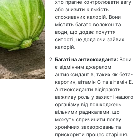
хто прагне контролювати вагу
або знизити кількість
споживаних калорій. Вони
містять багато волокон та
води, що додає почуття
ситості, не додаючи зайвих
калорій.
Багаті на антиоксиданти
: Вони
є відмінним джерелом
антиоксидантів, таких як бета-
каротин, вітамін C та вітамін E.
Антиоксиданти відіграють
важливу роль у захисті нашого
організму від пошкоджень
вільними радикалами, що
можуть спричинити появу
хронічних захворювань та
прискорити процес старіння.