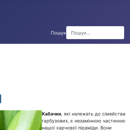
Пошук
Type 2 or more characters for
Кабачки
, які належать до сімейства
гарбузових, є незамінною частиною
нашої харчової піраміди. Вони