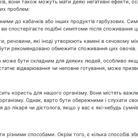
ів, вони також можуть мати деякі негативні ефекти, о
их проблем:
ічними до кабачків або інших продуктів гарбузових. Си
ви спостерігаєте подібні симптоми після споживання ци
ти, речовини, які іноді утворюють камені в сечовому мі
ути рекомендовано обмежити споживання цих овочів.
 може бути складним для деяких людей, особливо якщо 
статнє відварювання чи неповне готування, може призв
ть користь для нашого організму. Вони містять важлив
рганізму. Однак, варто бути обережними і слухати своє 
 до лікаря чи дієтолога, якщо у вас є які-небудь сумні
и різними способами. Окрім того, є кілька способів збе