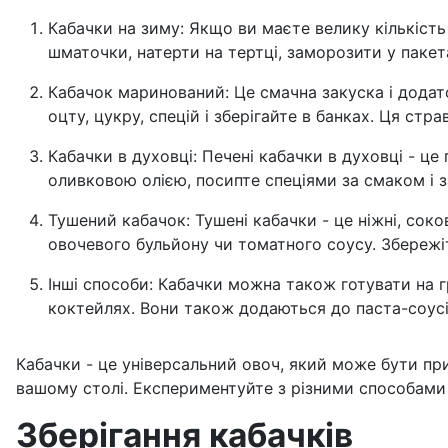
Кабачки на зиму: Якщо ви маєте велику кількість
шматочки, натерти на тертці, заморозити у пакет
Кабачок маринований: Це смачна закуска і додато
оцту, цукру, спецій і зберігайте в банках. Ця ст
Кабачки в духовці: Печені кабачки в духовці - ц
оливковою олією, посипте спеціями за смаком і з
Тушений кабачок: Тушені кабачки - це ніжні, соко
овочевого бульйону чи томатного соусу. Збережіт
Інші способи: Кабачки можна також готувати на г
коктейлях. Вони також додаються до паста-соусів
Кабачки - це універсальний овоч, який може бути при
вашому столі. Експериментуйте з різними способами 
Зберігання кабачків