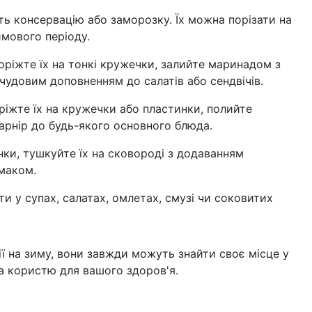
іть консервацію або заморозку. Їх можна порізати на
имового періоду.
оріжте їх на тонкі кружечки, залийте маринадом з
е чудовим доповненням до салатів або сендвічів.
оріжте їх на кружечки або пластинки, полийте
гарнір до будь-якого основного блюда.
инки, тушкуйте їх на сковороді з додаванням
смаком.
и у супах, салатах, омлетах, смузі чи соковитих
ії на зиму, вони завжди можуть знайти своє місце у
а користю для вашого здоров'я.