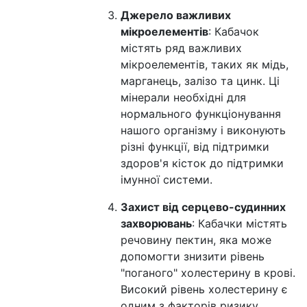
Джерело важливих
мікроелементів
: Кабачок
містять ряд важливих
мікроелементів, таких як мідь,
марганець, залізо та цинк. Ці
мінерали необхідні для
нормального функціонування
нашого організму і виконують
різні функції, від підтримки
здоров'я кісток до підтримки
імунної системи.
Захист від серцево-судинних
захворювань
: Кабачки містять
речовину пектин, яка може
допомогти знизити рівень
"поганого" холестерину в крові.
Високий рівень холестерину є
одним з факторів ризику