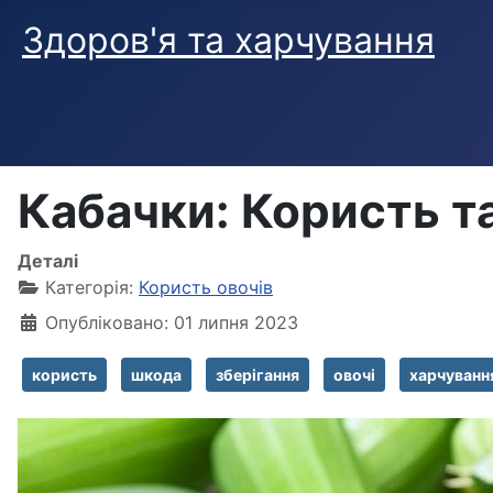
Здоров'я та харчування
Кабачки: Користь т
Деталі
Категорія:
Користь овочів
Опубліковано: 01 липня 2023
користь
шкода
зберігання
овочі
харчуванн