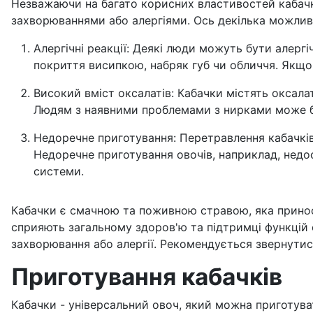
Незважаючи на багато корисних властивостей кабачк
захворюваннями або алергіями. Ось декілька можлив
Алергічні реакції: Деякі люди можуть бути алерг
покриття висипкою, набряк губ чи обличчя. Якщо 
Високий вміст оксалатів: Кабачки містять оксала
Людям з наявними проблемами з нирками може б
Недоречне приготування: Перетравлення кабачків
Недоречне приготування овочів, наприклад, недо
системи.
Кабачки є смачною та поживною стравою, яка приноси
сприяють загальному здоров'ю та підтримці функцій о
захворювання або алергії. Рекомендується звернутися
Приготування кабачків
Кабачки - універсальний овоч, який можна приготуват