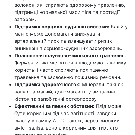
волокон, які сприяють здоровому травленню,
підтримці нормальної маси тіла та протидії
запорам.
Підтримка серцево-судинної системи:
Калій у
манго може допомагати знижувати
артеріальний тиск та зменшувати ризик
виникнення серцево-судинних захворювань.
Поліпшення шлунково-кишкового травлення:
Ферменти, які містяться в плоді мають велику
користь, і часто сприяють поліпшенню
травлення та засвоєнню поживних речовин.
Підтримка здоров'я кісток:
Мінерали, такі як
вапно та магній, допомагають у зміцненні
кісток та запобіганні остеопорозу.
Ефективний за певних обставин:
Плід може
бути корисним під час вагітності, завдяки
вмісту вітаміну A і C. Також, через високий
вміст заліза, воно є корисним для тих, хто