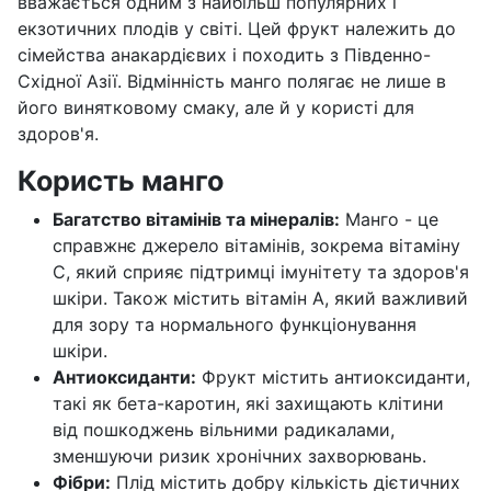
вважається одним з найбільш популярних і
екзотичних плодів у світі. Цей фрукт належить до
сімейства анакардієвих і походить з Південно-
Східної Азії. Відмінність манго полягає не лише в
його винятковому смаку, але й у користі для
здоров'я.
Користь манго
Багатство вітамінів та мінералів:
Манго - це
справжнє джерело вітамінів, зокрема вітаміну
C, який сприяє підтримці імунітету та здоров'я
шкіри. Також містить вітамін A, який важливий
для зору та нормального функціонування
шкіри.
Антиоксиданти:
Фрукт містить антиоксиданти,
такі як бета-каротин, які захищають клітини
від пошкоджень вільними радикалами,
зменшуючи ризик хронічних захворювань.
Фібри:
Плід містить добру кількість дієтичних