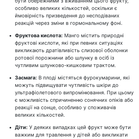
бути обережними з вживанням цього фрукту,
особливо великих кількостей, оскільки є
ймовірність призведення до несподіваних
реакцій через зміни в гормональному фоні.
Фруктова кислота:
Манго містить природні
фруктові кислоти, які при певних ситуаціях
викликають дратівливість слизової оболонки
ротової порожнини або шлунку в осіб із
чутливим шлунково-кишковим трактом.
Засмага:
В плоді містяться фурокумарини, які
можуть підвищувати чутливість шкіри до
ультрафіолетового випромінювання. При цьому
є можливість спричиненню сонячних опіків або
реакції на сонце, особливо у споживачів
великих кількостей.
Діти:
У деяких випадках цей фрукт може бути
важким для травлення у дітей або викликати