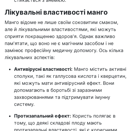
стикається з анемією.
Лікувальні властивості манго
Манго відоме не лише своїм соковитим смаком,
але й лікувальними властивостями, які можуть
сприяти покращенню здоров'я. Однак важливо
пам'ятати, що воно не є магічним засобом і не
замінює професійну медичну допомогу. Ось кілька
лікувальних аспектів:
Антивірусні властивості:
Манго містить активні
сполуки, такі як галлусова кислота і кверцетин,
які можуть мати антивірусний ефект. Вони
допомагають в боротьбі зі заразними
захворюваннями та підтримувати імунну
систему.
Протизапальний ефект:
Користь полягає в
тому, що деякі складові плоду мають
протизапальні властивості, які є корисними