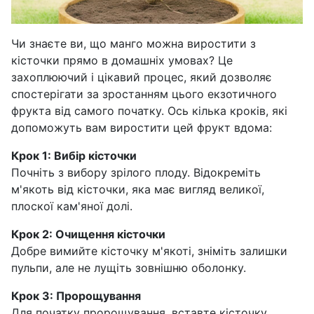
Чи знаєте ви, що манго можна виростити з
кісточки прямо в домашніх умовах? Це
захоплюючий і цікавий процес, який дозволяє
спостерігати за зростанням цього екзотичного
фрукта від самого початку. Ось кілька кроків, які
допоможуть вам виростити цей фрукт вдома:
Крок 1: Вибір кісточки
Почніть з вибору зрілого плоду. Відокреміть
м'якоть від кісточки, яка має вигляд великої,
плоскої кам'яної долі.
Крок 2: Очищення кісточки
Добре вимийте кісточку м'якоті, зніміть залишки
пульпи, але не лущіть зовнішню оболонку.
Крок 3: Пророщування
Для початку пророщування, вставте кісточку