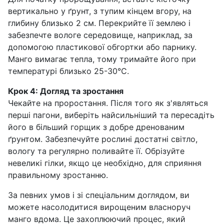
вертикально у ґрунт, з тупим кінцем вгору, на
глибину близько 2 см. Перекрийте її землею і
забезпечте вологе середовище, наприклад, за
допомогою пластикової обгортки або парнику.
Манго вимагає тепла, тому тримайте його при
температурі близько 25-30°C.
Крок 4: Догляд та зростання
Чекайте на проростання. Після того як з'являться
перші пагони, виберіть найсильніший та пересадіть
його в більший горщик з добре дренованим
ґрунтом. Забезпечуйте рослині достатні світло,
вологу та регулярно поливайте її. Обрізуйте
невеликі гілки, якщо це необхідно, для сприяння
правильному зростанню.
За певних умов і зі спеціальним доглядом, ви
можете насолодитися вирощеним власноруч
манго вдома. Це захоплюючий процес, який