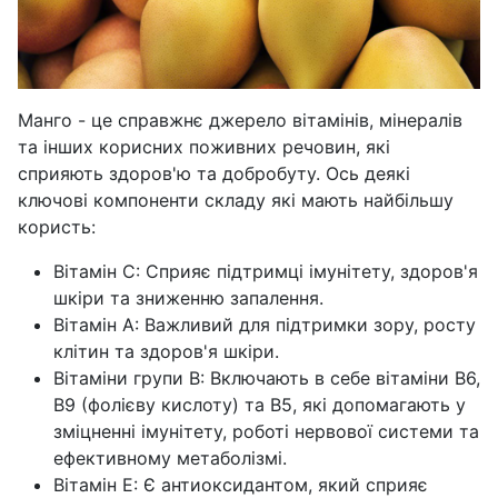
Манго - це справжнє джерело вітамінів, мінералів
та інших корисних поживних речовин, які
сприяють здоров'ю та добробуту. Ось деякі
ключові компоненти складу які мають найбільшу
користь:
Вітамін C: Сприяє підтримці імунітету, здоров'я
шкіри та зниженню запалення.
Вітамін A: Важливий для підтримки зору, росту
клітин та здоров'я шкіри.
Вітаміни групи B: Включають в себе вітаміни B6,
B9 (фолієву кислоту) та B5, які допомагають у
зміцненні імунітету, роботі нервової системи та
ефективному метаболізмі.
Вітамін E: Є антиоксидантом, який сприяє