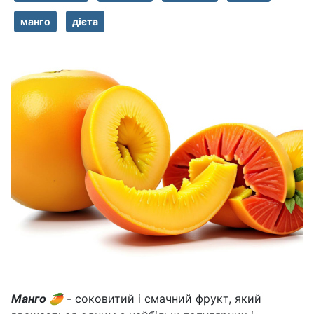
манго
дієта
Манго
🥭
- соковитий і смачний фрукт, який