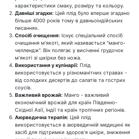
характеристики смаку, розміру та кольору.
Давніші згадки:
Цей плід було вперше згадано
більше 4000 років тому в давньоіндійських
писаннях.
Спосіб очищення:
Існує спеціальний спосіб
очищення м'якоті, який називається "манго-
челлендж". Він полягає у висіченні грудочок
м'якоті зі шкірки без ножа.
Використання у кулінарії:
Плід
використовується у різноманітних стравах -
від солодких десертів до салатів та гострих
соусів.
Важливий врожай:
Манго - важливий
економічний врожай для країн Південно-
Східної Азії, Індії та країн тропічних регіонів.
Аюрведична терапія:
Цей плід
використовується в аюрведичній медицині як
засіб для підтримки здоров'я шкіри, зниження