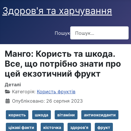
Здоров'я та харчування
Пошук
Type 2 or more characters f
Манго: Користь та шкода.
Все, що потрібно знати про
цей екзотичний фрукт
Деталі
Категорія:
Користь фруктів
Опубліковано: 26 серпня 2023
користь
шкода
вітаміни
антиоксиданти
цікаві факти
кісточка
здоров'я
фрукт