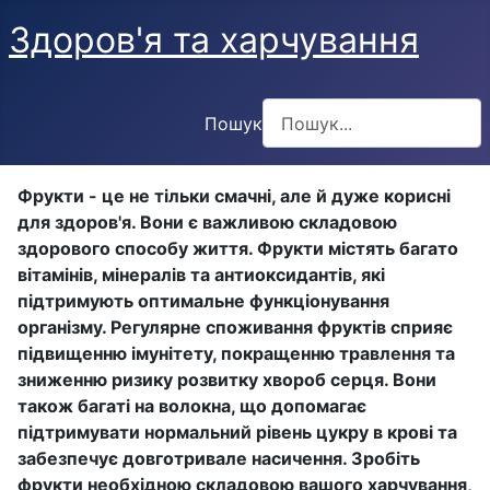
Здоров'я та харчування
Пошук
Type 2 or more characters f
Фрукти - це не тільки смачні, але й дуже корисні
для здоров'я. Вони є важливою складовою
здорового способу життя. Фрукти містять багато
вітамінів, мінералів та антиоксидантів, які
підтримують оптимальне функціонування
організму. Регулярне споживання фруктів сприяє
підвищенню імунітету, покращенню травлення та
зниженню ризику розвитку хвороб серця. Вони
також багаті на волокна, що допомагає
підтримувати нормальний рівень цукру в крові та
забезпечує довготривале насичення. Зробіть
фрукти необхідною складовою вашого харчування,