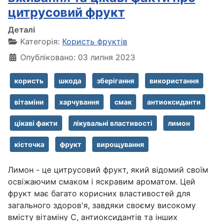
цитрусовий фрукт
Деталі
Категорія:
Користь фруктів
Опубліковано: 03 липня 2023
користь
шкода
зберігання
використання
вітаміни
харчування
смак
антиоксиданти
цікаві факти
лікувальні властивості
лимон
кісточка
фрукт
вирощування
Лимон - це цитрусовий фрукт, який відомий своїм
освіжаючим смаком і яскравим ароматом. Цей
фрукт має багато корисних властивостей для
загального здоров'я, завдяки своєму високому
вмісту вітаміну C, антиоксидантів та інших