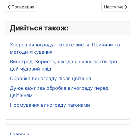
Попередня стаття: Обробка винограду після цвітіння
Наступна стат
Попередня
Наступна
Дивіться також:
Хлороз винограду - жовте листя. Причини та
методи лікування
Виноград: Користь, шкода і цікаві факти про
цей чудовий плід
Обробка винограду після цвітіння
Дуже важлива обробка винограду перед
цвітінням
Нормування винограду пагонами
Головна